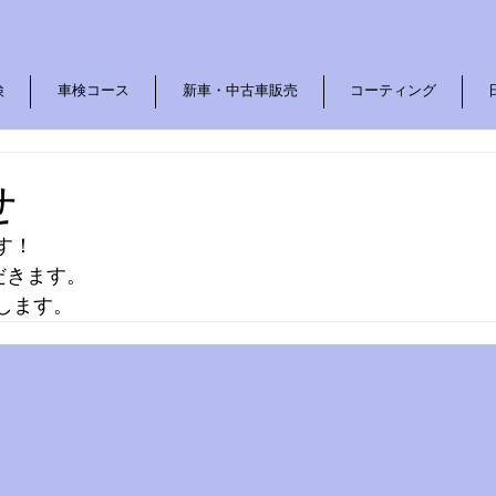
検
車検コース
​新車・中古車販売
コーティング
せ
す！
ただきます。
します。